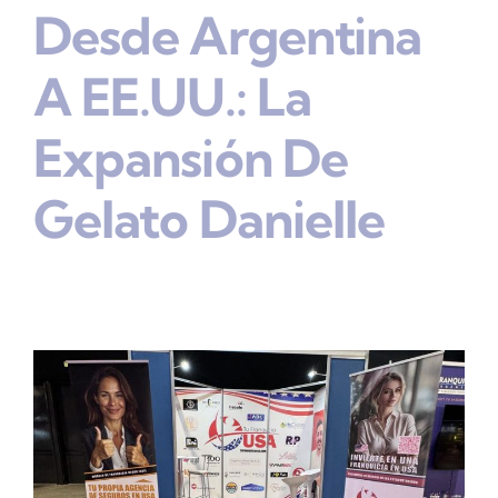
Desde Argentina
A EE.UU.: La
Expansión De
Gelato Danielle