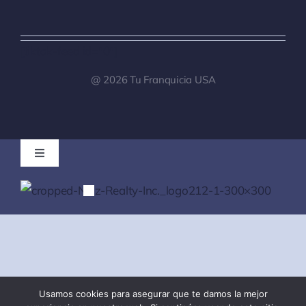
[tiktok-feed id="0"]
@ 2026 Tu Franquicia USA
Toggle
Navigation
Tu Franquicia Venezuela
Registro de clientes para Brokers
Noticias
Usamos cookies para asegurar que te damos la mejor