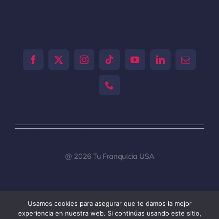
[tiktok-feed id="0"]
@ 2026 Tu Franquicia USA
Usamos cookies para asegurar que te damos la mejor
Toggle
experiencia en nuestra web. Si continúas usando este sitio,