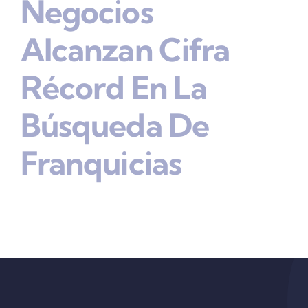
Negocios
Alcanzan Cifra
Récord En La
Búsqueda De
Franquicias