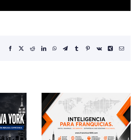
Facebook
X
Reddit
LinkedIn
WhatsApp
Telegram
Tumblr
Pinterest
Vk
Xing
Email
or500 La
forma
 Para
ctar