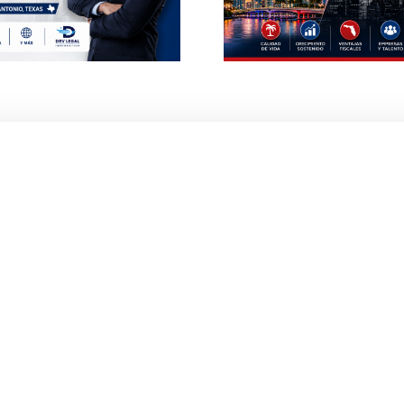
York? La Verdad
Franquic
Inversi