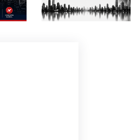
ias Con
onistas