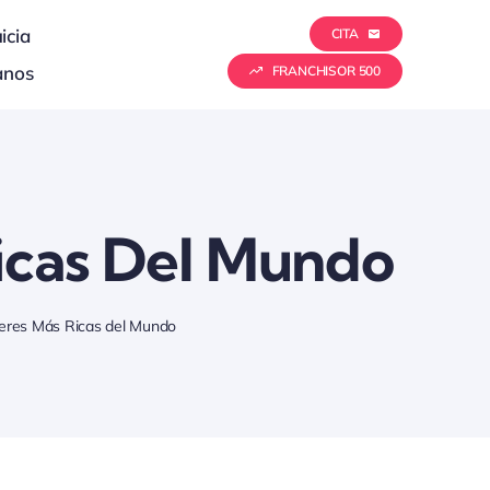
icia
CITA
anos
FRANCHISOR 500
icas Del Mundo
eres Más Ricas del Mundo