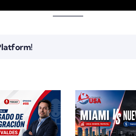
Platform!
Franchis
Plata
¿Miami Ya Es Más
Creada
Cara Que Nueva
Cone