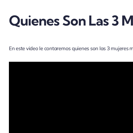
View
Quienes Son Las 3 M
Larger
Image
En este video le contaremos quienes son las 3 mujeres 