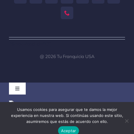
[tiktok-feed id="0"]
@ 2026 Tu Franquicia USA
Toggle
Navigation
Tu Franquicia Venezuela
Usamos cookies para asegurar que te damos la mejor
experiencia en nuestra web. Si continúas usando este sitio,
asumiremos que estás de acuerdo con ello.
Registro de clientes para Brokers
Aceptar