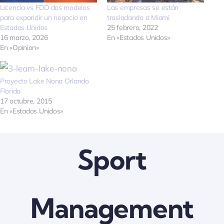
Licencia vs FDD dos modelos
Las empresas se están
Quienes somos
para expandir un negocio en
trasladando a Miami
Estados Unidos
25 febrero, 2022
16 marzo, 2026
En «Estados Unidos»
En «Opinion»
Contactanos
Proyecto Lake Nona Orlando
Florida
17 octubre, 2015
En «Estados Unidos»
Sport
Management