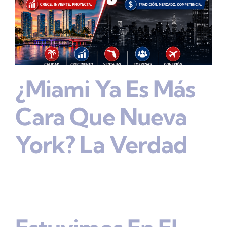
¿Miami Ya Es Más
Cara Que Nueva
York? La Verdad