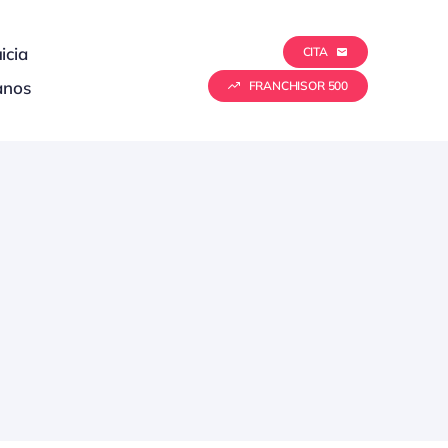
icia
CITA
anos
FRANCHISOR 500