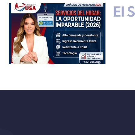
El 
s