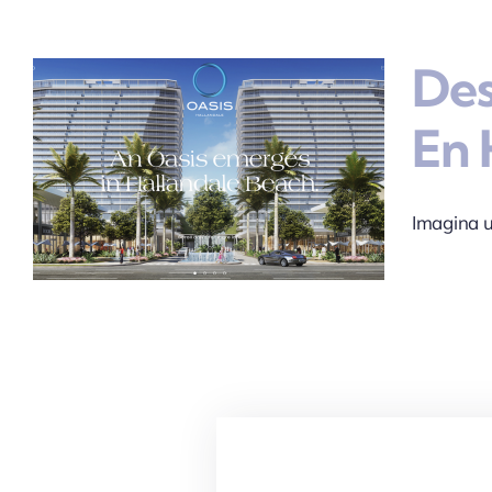
Des
En 
Imagina u