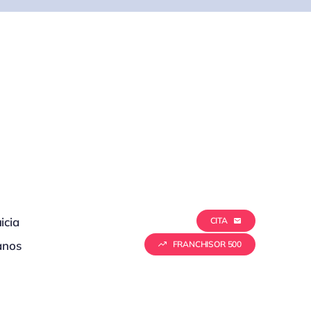
icia
CITA
anos
FRANCHISOR 500