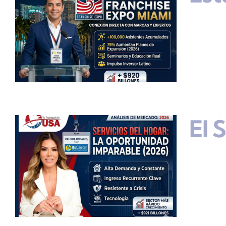
El 
s