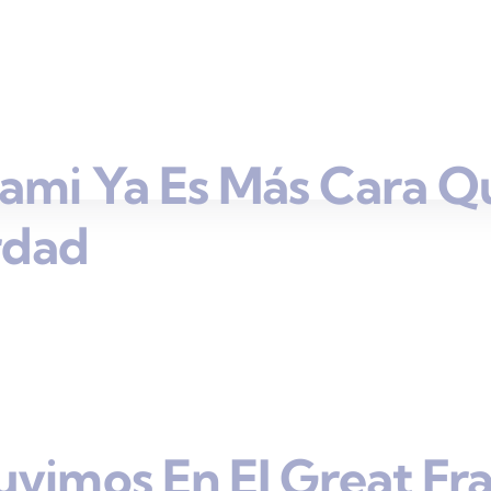
ami Ya Es Más Cara Q
rdad
uvimos En El Great Fr