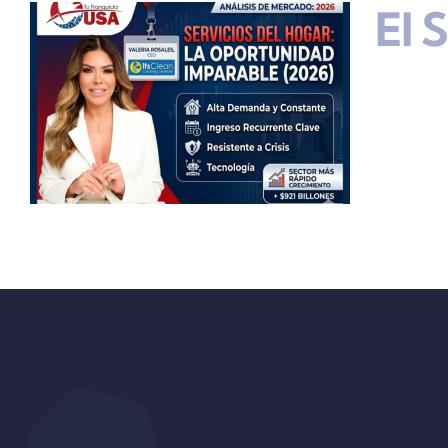
El 
s