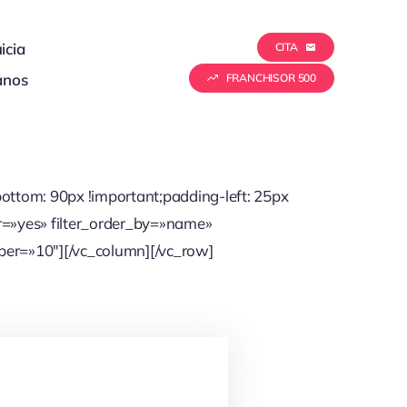
icia
CITA
anos
FRANCHISOR 500
ttom: 90px !important;padding-left: 25px
r=»yes» filter_order_by=»name»
er=»10″][/vc_column][/vc_row]