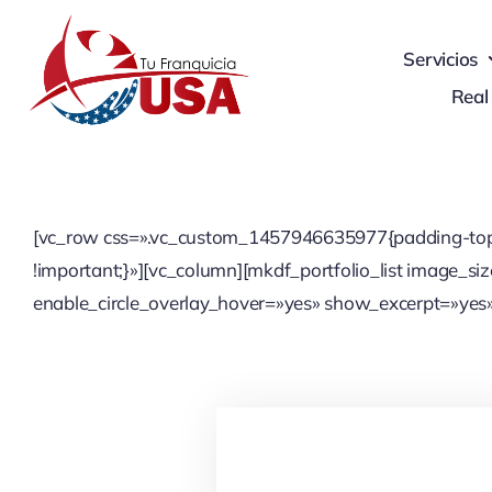
Skip
to
Servicios
content
Real
[vc_row css=».vc_custom_1457946635977{padding-top: 6
!important;}»][vc_column][mkdf_portfolio_list image_s
enable_circle_overlay_hover=»yes» show_excerpt=»yes