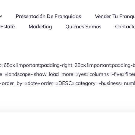
Presentación De Franquicias
Vender Tu Franqu
 Estate
Marketing
Quienes Somos
Contact
5px !important;padding-right: 25px !important;padding-bo
ize=»landscape» show_load_more=»yes» columns=»five» filte
» order_by=»date» order=»DESC» category=»business» numb