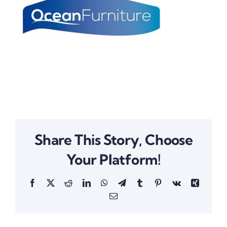
Share This Story, Choose
Your Platform!
Facebook
X
Reddit
LinkedIn
WhatsApp
Telegram
Tumblr
Pinterest
Vk
Xing
Email