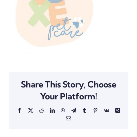
Share This Story, Choose
Your Platform!
Facebook
X
Reddit
LinkedIn
WhatsApp
Telegram
Tumblr
Pinterest
Vk
Xing
Email