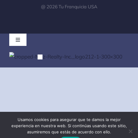
@ 2026 Tu Franquicia USA
Toggle
Navigation
Tu Franquicia Venezuela
Registro de clientes para Brokers
Noticias
Podcast
Usamos cookies para asegurar que te damos la mejor
experiencia en nuestra web. Si continúas usando este sitio,
asumiremos que estás de acuerdo con ello.
Franchisor500