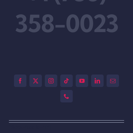
358-0023
[tiktok-feed id="0"]