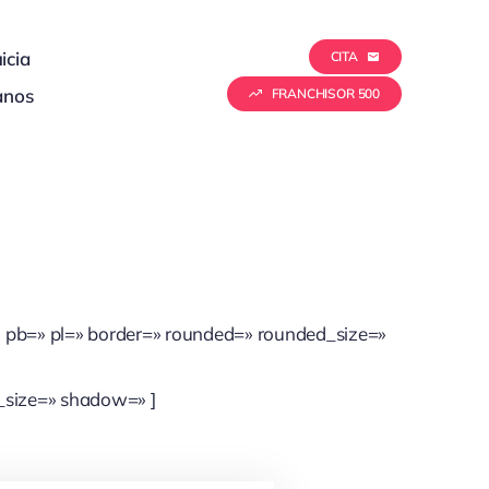
icia
CITA
anos
FRANCHISOR 500
 pb=» pl=» border=» rounded=» rounded_size=»
_size=» shadow=» ]