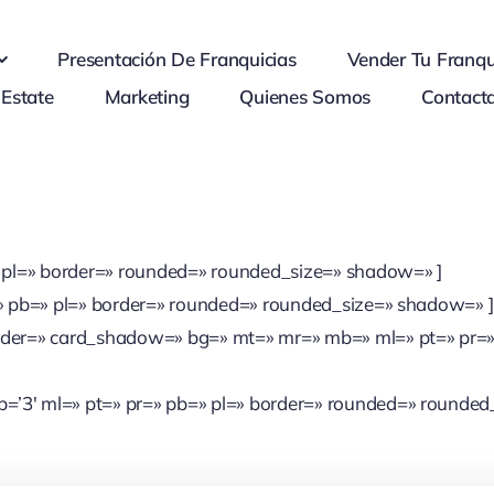
Presentación De Franquicias
Vender Tu Franqu
 Estate
Marketing
Quienes Somos
Contact
 pl=» border=» rounded=» rounded_size=» shadow=» ]
» pb=» pl=» border=» rounded=» rounded_size=» shadow=» ]
der=» card_shadow=» bg=» mt=» mr=» mb=» ml=» pt=» pr=»
’3′ ml=» pt=» pr=» pb=» pl=» border=» rounded=» rounded