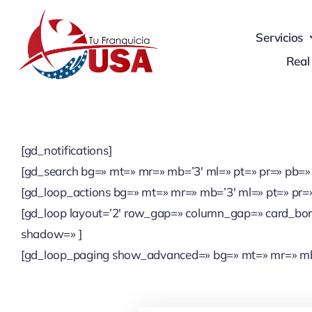
Skip
to
Servicios
content
Real
[gd_notifications]
[gd_search bg=» mt=» mr=» mb=’3′ ml=» pt=» pr=» pb=»
[gd_loop_actions bg=» mt=» mr=» mb=’3′ ml=» pt=» pr=
[gd_loop layout=’2′ row_gap=» column_gap=» card_bor
shadow=» ]
[gd_loop_paging show_advanced=» bg=» mt=» mr=» mb=