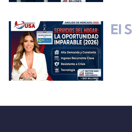
El 
s