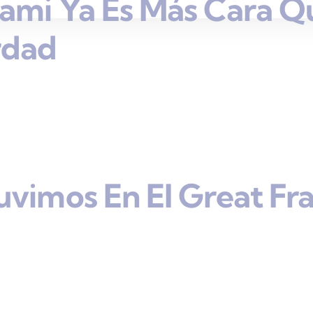
ami Ya Es Más Cara Q
rdad
uvimos En El Great Fr