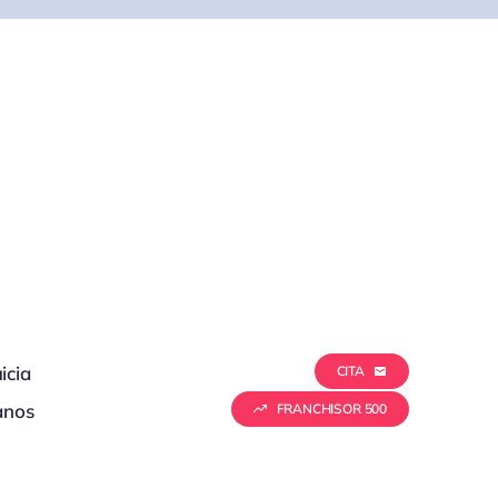
icia
CITA
anos
FRANCHISOR 500