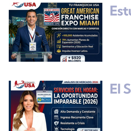
Est
El 
s