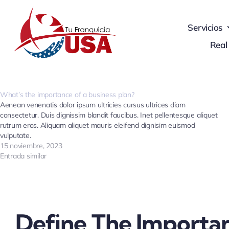
Skip
to
Servicios
content
Real
What’s the importance of a business plan?
Aenean venenatis dolor ipsum ultricies cursus ultrices diam
consectetur. Duis dignissim blandit faucibus. Inet pellentesque aliquet
rutrum eros. Aliquam aliquet mauris eleifend dignisim euismod
vulputate.
15 noviembre, 2023
Entrada similar
Define The Importa