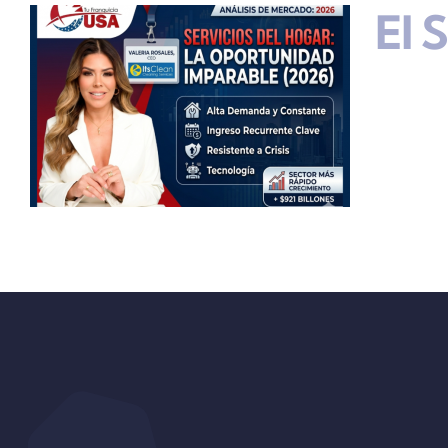
El 
s