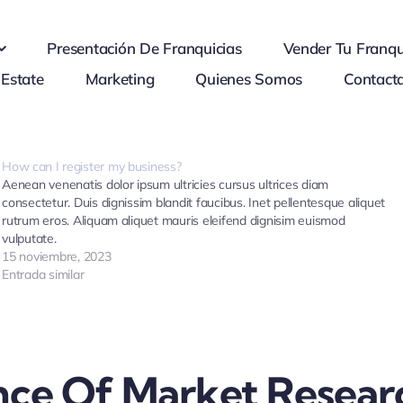
Presentación De Franquicias
Vender Tu Franqu
 Estate
Marketing
Quienes Somos
Contact
How can I register my business?
Aenean venenatis dolor ipsum ultricies cursus ultrices diam
consectetur. Duis dignissim blandit faucibus. Inet pellentesque aliquet
rutrum eros. Aliquam aliquet mauris eleifend dignisim euismod
vulputate.
15 noviembre, 2023
Entrada similar
nce Of Market Resear