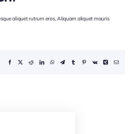
tesque aliquet rutrum eros. Aliquam aliquet mauris
Facebook
X
Reddit
LinkedIn
WhatsApp
Telegram
Tumblr
Pinterest
Vk
Xing
Email