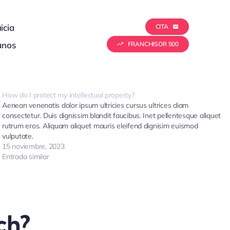
icia
CITA
anos
FRANCHISOR 500
How do I protect my intellectual property?
Aenean venenatis dolor ipsum ultricies cursus ultrices diam
consectetur. Duis dignissim blandit faucibus. Inet pellentesque aliquet
rutrum eros. Aliquam aliquet mauris eleifend dignisim euismod
vulputate.
15 noviembre, 2023
Entrada similar
ch?