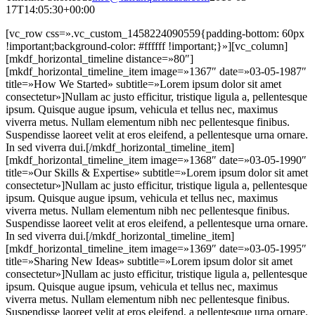
17T14:05:30+00:00
[vc_row css=».vc_custom_1458224090559{padding-bottom: 60px
!important;background-color: #ffffff !important;}»][vc_column]
[mkdf_horizontal_timeline distance=»80″]
[mkdf_horizontal_timeline_item image=»1367″ date=»03-05-1987″
title=»How We Started» subtitle=»Lorem ipsum dolor sit amet
consectetur»]Nullam ac justo efficitur, tristique ligula a, pellentesque
ipsum. Quisque augue ipsum, vehicula et tellus nec, maximus
viverra metus. Nullam elementum nibh nec pellentesque finibus.
Suspendisse laoreet velit at eros eleifend, a pellentesque urna ornare.
In sed viverra dui.[/mkdf_horizontal_timeline_item]
[mkdf_horizontal_timeline_item image=»1368″ date=»03-05-1990″
title=»Our Skills & Expertise» subtitle=»Lorem ipsum dolor sit amet
consectetur»]Nullam ac justo efficitur, tristique ligula a, pellentesque
ipsum. Quisque augue ipsum, vehicula et tellus nec, maximus
viverra metus. Nullam elementum nibh nec pellentesque finibus.
Suspendisse laoreet velit at eros eleifend, a pellentesque urna ornare.
In sed viverra dui.[/mkdf_horizontal_timeline_item]
[mkdf_horizontal_timeline_item image=»1369″ date=»03-05-1995″
title=»Sharing New Ideas» subtitle=»Lorem ipsum dolor sit amet
consectetur»]Nullam ac justo efficitur, tristique ligula a, pellentesque
ipsum. Quisque augue ipsum, vehicula et tellus nec, maximus
viverra metus. Nullam elementum nibh nec pellentesque finibus.
Suspendisse laoreet velit at eros eleifend, a pellentesque urna ornare.