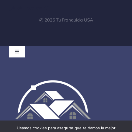
[tiktok-feed id="0"]
@ 2026 Tu Franquicia USA
Toggle
Navigation
Tu Franquicia Venezuela
Registro de clientes para Brokers
Noticias
Podcast
Usamos cookies para asegurar que te damos la mejor