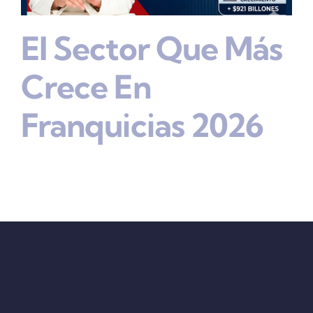
El Sector Que Más
Crece En
Franquicias 2026