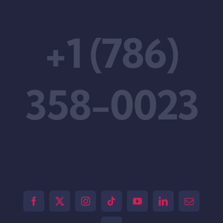
+1 (786)
358-0023