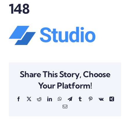
148
Marketing
Quienes somos
Contactanos
Share This Story, Choose
Your Platform!
Facebook
X
Reddit
LinkedIn
WhatsApp
Telegram
Tumblr
Pinterest
Vk
Xing
Email