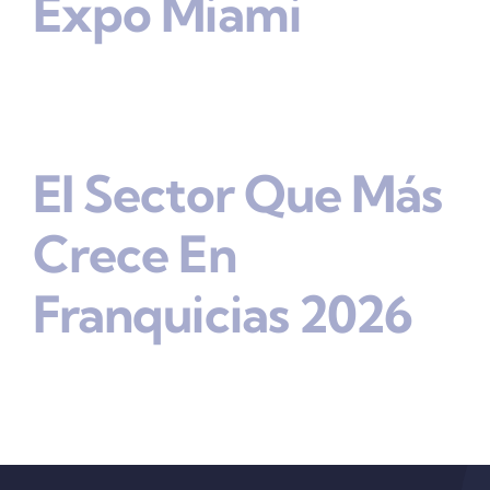
Expo Miami
El Sector Que Más
Crece En
Franquicias 2026