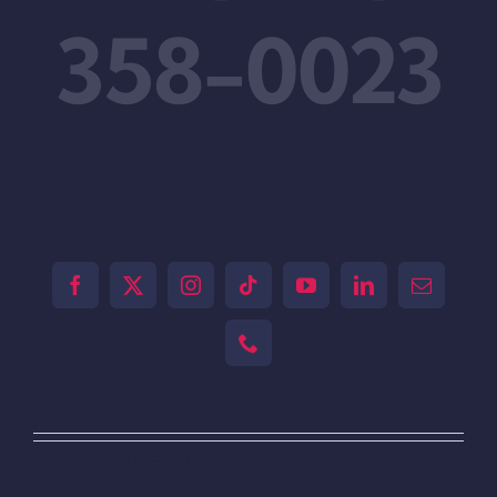
358-0023
[tiktok-feed id="0"]