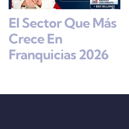
El Sector Que Más
Crece En
Franquicias 2026