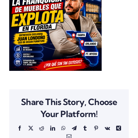
Share This Story, Choose
Your Platform!
Facebook
X
Reddit
LinkedIn
WhatsApp
Telegram
Tumblr
Pinterest
Vk
Xing
Email