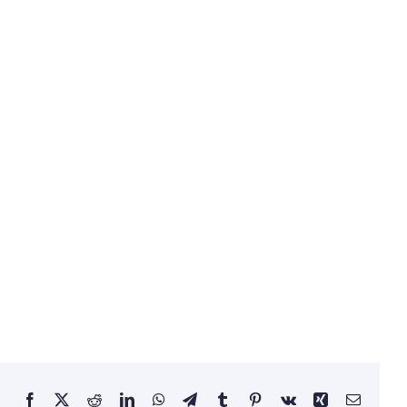
Facebook
X
Reddit
LinkedIn
WhatsApp
Telegram
Tumblr
Pinterest
Vk
Xing
Email