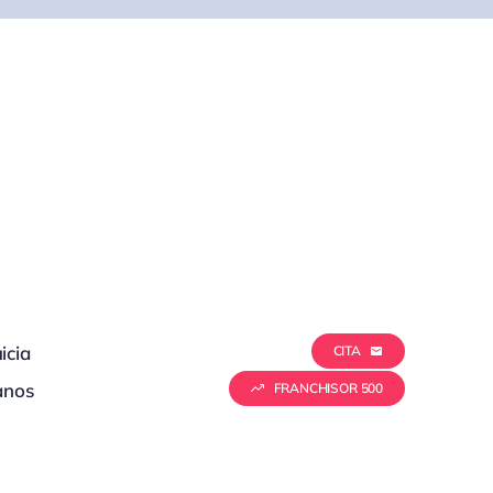
icia
CITA
anos
FRANCHISOR 500