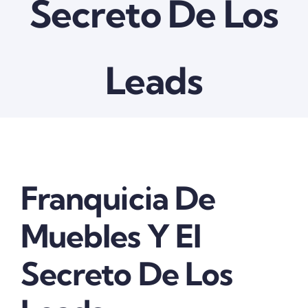
Secreto De Los
Contactanos
Leads
View
Franquicia De
Larger
Image
Muebles Y El
Secreto De Los