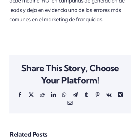
debe medir el ROI en campañas de generación de
leads y deja en evidencia uno de los errores más
comunes en el marketing de franquicias.
Share This Story, Choose
Your Platform!
Facebook
X
Reddit
LinkedIn
WhatsApp
Telegram
Tumblr
Pinterest
Vk
Xing
Email
Related Posts