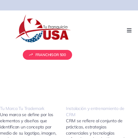
Skip
to
content
Togg
Navi
Servicios
FRANCHISOR 500
Presentación de Franquicias
Vender tu franquicia
Real Estate
Tu Marca Tu Trademark
Instalación y entrenamiento de
Una marca se define por los
CRM
elementos y diseños que
CRM se refiere al conjunto de
identifican un concepto por
prácticas, estrategias
Marketing
medio de su logotipo, imagen,
comerciales y tecnologías