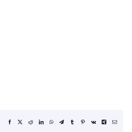
Facebook
X
Reddit
LinkedIn
WhatsApp
Telegram
Tumblr
Pinterest
Vk
Xing
Email