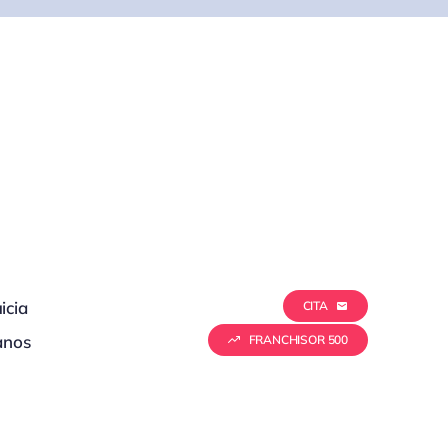
icia
CITA
anos
FRANCHISOR 500