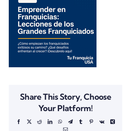
Share This Story, Choose
Your Platform!
Facebook
X
Reddit
LinkedIn
WhatsApp
Telegram
Tumblr
Pinterest
Vk
Xing
Email