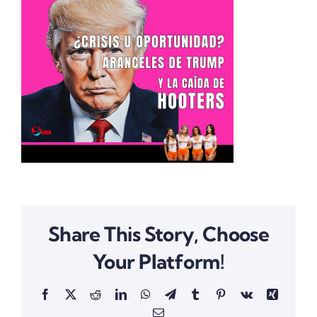
Share This Story, Choose
Your Platform!
Facebook
X
Reddit
LinkedIn
WhatsApp
Telegram
Tumblr
Pinterest
Vk
Xing
Email