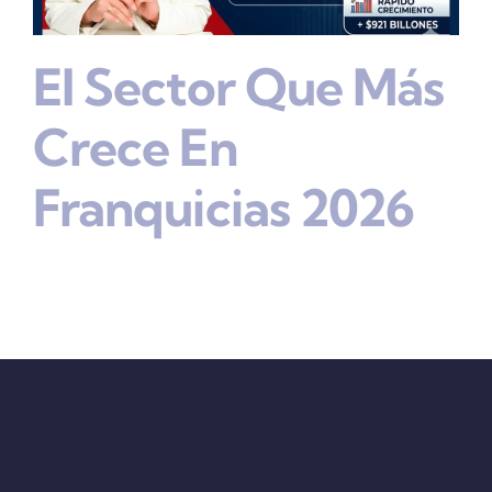
El Sector Que Más
Crece En
Franquicias 2026