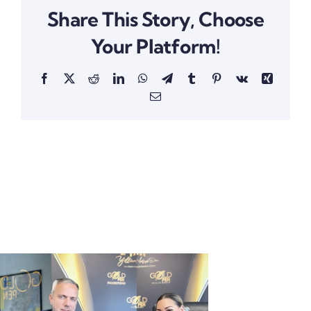
Share This Story, Choose
Your Platform!
Facebook
X
Reddit
LinkedIn
WhatsApp
Telegram
Tumblr
Pinterest
Vk
Xing
Email