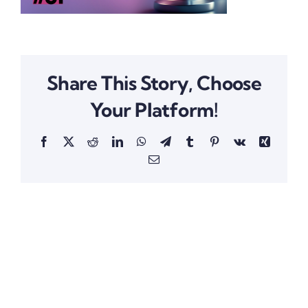
Share This Story, Choose
Your Platform!
Facebook
X
Reddit
LinkedIn
WhatsApp
Telegram
Tumblr
Pinterest
Vk
Xing
Email