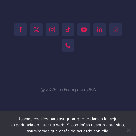
[tiktok-feed id="0"]
@ 2026 Tu Franquicia USA
Usamos cookies para asegurar que te damos la mejor
Toggle
experiencia en nuestra web. Si continúas usando este sitio,
Navigation
asumiremos que estás de acuerdo con ello.