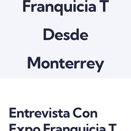
Franquicia T
Contactanos
Desde
Monterrey
View
Entrevista Con
Larger
Image
Expo Franquicia T