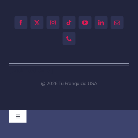
[tiktok-feed id="0"]
@ 2026 Tu Franquicia USA
Toggle
Navigation
Tu Franquicia Venezuela