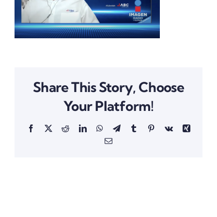
Share This Story, Choose
Your Platform!
Facebook
X
Reddit
LinkedIn
WhatsApp
Telegram
Tumblr
Pinterest
Vk
Xing
Email