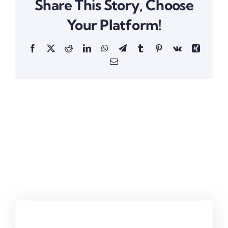
Share This Story, Choose
Your Platform!
Facebook
X
Reddit
LinkedIn
WhatsApp
Telegram
Tumblr
Pinterest
Vk
Xing
Email