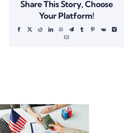
Share This Story, Choose
Your Platform!
Facebook
X
Reddit
LinkedIn
WhatsApp
Telegram
Tumblr
Pinterest
Vk
Xing
Email