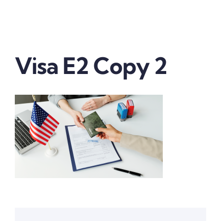
Vender tu franquicia
Real Estate
Visa E2 Copy 2
Marketing
Quienes somos
Contactanos