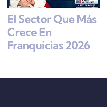
El Sector Que Más
Crece En
Franquicias 2026