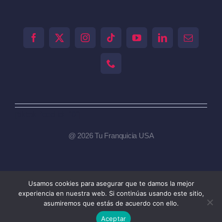
[tiktok-feed id="0"]
@ 2026 Tu Franquicia USA
Usamos cookies para asegurar que te damos la mejor
Toggle
experiencia en nuestra web. Si continúas usando este sitio,
Navigation
asumiremos que estás de acuerdo con ello.
Tu Franquicia Venezuela
Aceptar