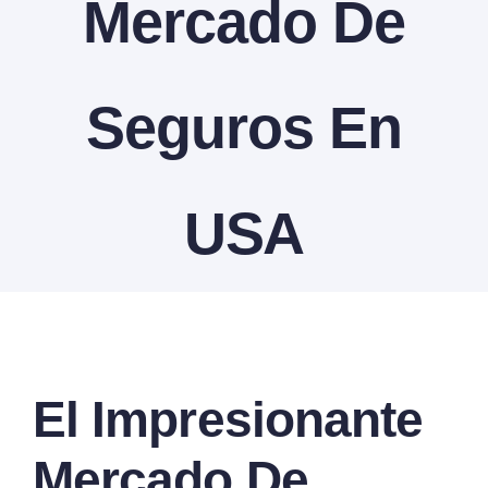
Mercado De
Contactanos
Seguros En
USA
View
El Impresionante
Larger
Image
Mercado De