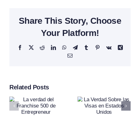
Share This Story, Choose
Your Platform!
Facebook
X
Reddit
LinkedIn
WhatsApp
Telegram
Tumblr
Pinterest
Vk
Xing
Email
¿Miami Ya
d
La Verdad
Related Posts
Es Más
Sobre Las
Cara Que
e
Visas En
Nueva
Estados
York? La
neur
Unidos