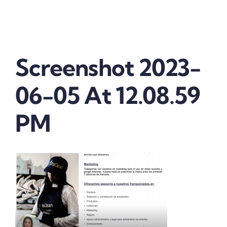
Vender tu franquicia
Real Estate
Screenshot 2023-
Marketing
06-05 At 12.08.59
Quienes somos
PM
Contactanos