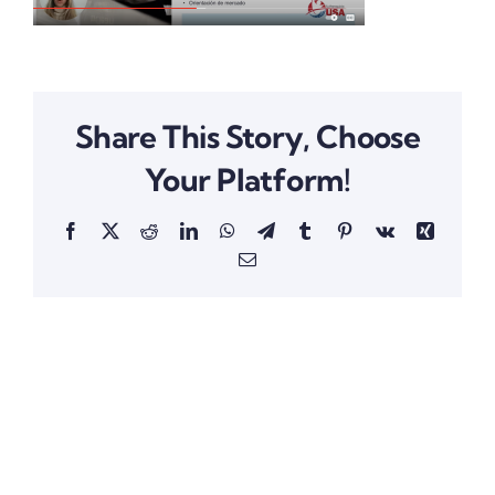
Share This Story, Choose
Your Platform!
Facebook
X
Reddit
LinkedIn
WhatsApp
Telegram
Tumblr
Pinterest
Vk
Xing
Email