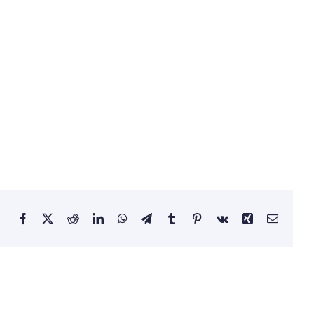
Facebook
X
Reddit
LinkedIn
WhatsApp
Telegram
Tumblr
Pinterest
Vk
Xing
Email