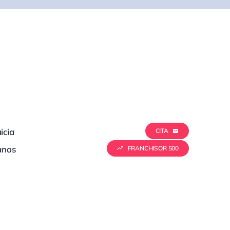
icia
CITA
anos
FRANCHISOR 500