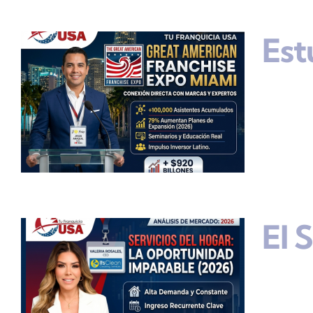
Est
El 
s