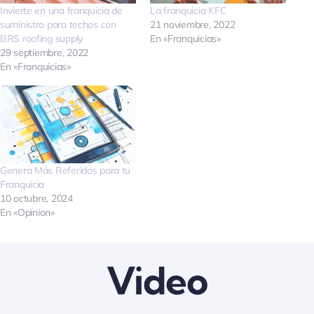
Invierte en una franquicia de
La franquicia KFC
Quienes somos
suministro para techos con
21 noviembre, 2022
BRS roofing supply
En «Franquicias»
29 septiembre, 2022
En «Franquicias»
Contactanos
Genera Más Referidos para tu
Franquicia
10 octubre, 2024
En «Opinion»
Video