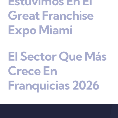
Estuvimos En El
Great Franchise
Expo Miami
El Sector Que Más
Crece En
Franquicias 2026