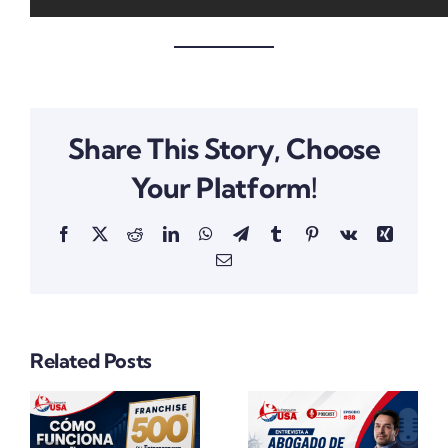
Share This Story, Choose
Your Platform!
Facebook
X
Reddit
LinkedIn
WhatsApp
Telegram
Tumblr
Pinterest
Vk
Xing
Email
Related Posts
¿Miami Ya
d
La Verdad
Es Más
Sobre Las