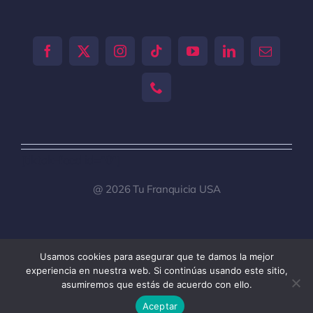
[tiktok-feed id="0"]
@ 2026 Tu Franquicia USA
Usamos cookies para asegurar que te damos la mejor
Toggle
experiencia en nuestra web. Si continúas usando este sitio,
Navigation
asumiremos que estás de acuerdo con ello.
Tu Franquicia Venezuela
Aceptar