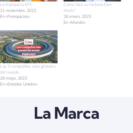
La franquicia KFC
Como hizo su fortuna Elon
Quienes somos
21 noviembre, 2022
Musk?
En «Franquicias»
26 enero, 2023
En «Mundo»
Contactanos
Las 5 compañias mas grandes
del mundo
26 mayo, 2023
En «Estados Unidos»
La Marca