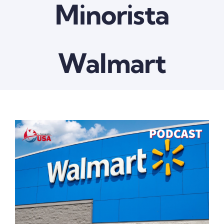
Minorista
Walmart
View
Larger
Image