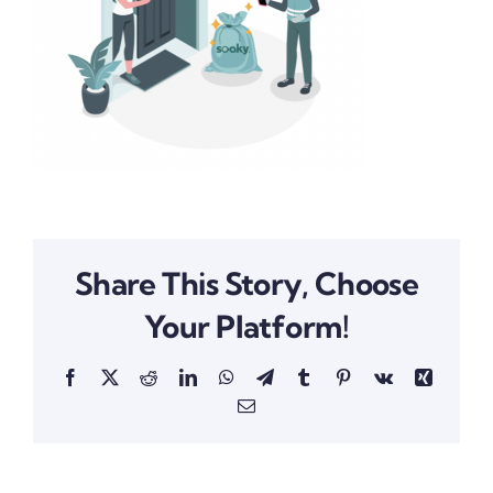
Share This Story, Choose
Your Platform!
Facebook
X
Reddit
LinkedIn
WhatsApp
Telegram
Tumblr
Pinterest
Vk
Xing
Email