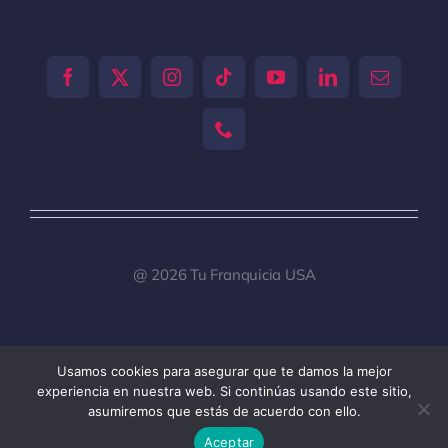
[tiktok-feed id="0"]
@ 2026 Tu Franquicia USA
Usamos cookies para asegurar que te damos la mejor
Toggle
experiencia en nuestra web. Si continúas usando este sitio,
Navigation
asumiremos que estás de acuerdo con ello.
Tu Franquicia Venezuela
Aceptar