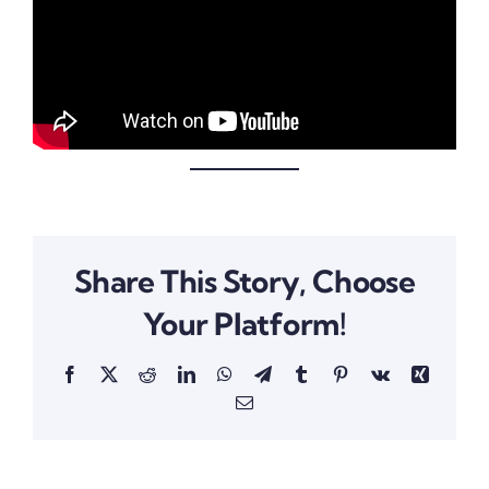
Share This Story, Choose
Your Platform!
Facebook
X
Reddit
LinkedIn
WhatsApp
Telegram
Tumblr
Pinterest
Vk
Xing
Email