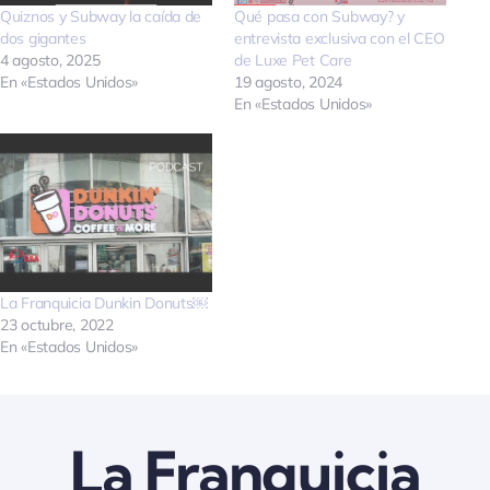
Quiznos y Subway la caída de
Qué pasa con Subway? y
Quienes somos
dos gigantes
entrevista exclusiva con el CEO
4 agosto, 2025
de Luxe Pet Care
En «Estados Unidos»
19 agosto, 2024
En «Estados Unidos»
Contactanos
La Franquicia Dunkin Donuts￼
23 octubre, 2022
En «Estados Unidos»
La Franquicia