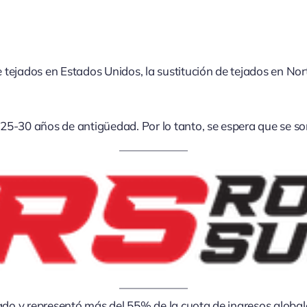
 de tejados en Estados Unidos, la sustitución de tejados en
25-30 años de antigüedad. Por lo tanto, se espera que se so
cado y representó más del 55% de la cuota de ingresos globa