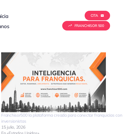
icia
CITA
anos
FRANCHISOR 500
Franchisor500 la plataforma creada para conectar franquicias con
inversionistas
15 julio, 2026
En «Estados Unidos»