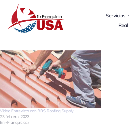
Skip
to
Servicios
content
Real
Video Entrevista con BRS Roofing Supply
23 febrero, 2023
En «Franquicias»