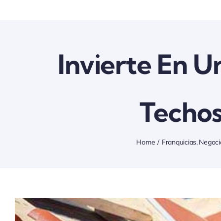
Invierte En U
Techos
Home
Franquicias
Negoci
View
Larger