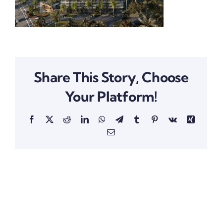
Share This Story, Choose
Your Platform!
Facebook
X
Reddit
LinkedIn
WhatsApp
Telegram
Tumblr
Pinterest
Vk
Xing
Email