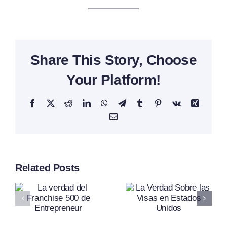
Share This Story, Choose
Your Platform!
Facebook
X
Reddit
LinkedIn
WhatsApp
Telegram
Tumblr
Pinterest
Vk
Xing
Email
¿Miami Ya
d
La Verdad
Related Posts
Es Más
Sobre Las
Cara Que
e
Visas En
Nueva