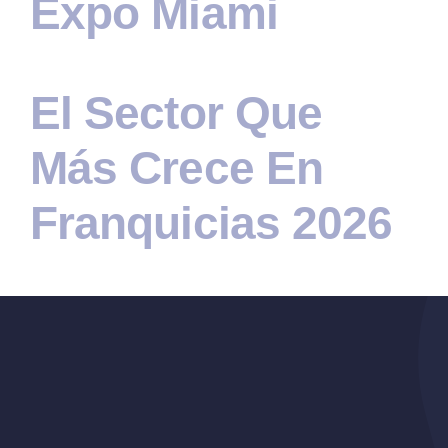
Expo Miami
El Sector Que
Más Crece En
Franquicias 2026