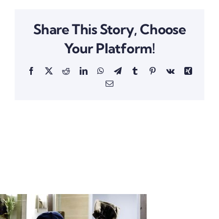
Share This Story, Choose
Your Platform!
Facebook
X
Reddit
LinkedIn
WhatsApp
Telegram
Tumblr
Pinterest
Vk
Xing
Email