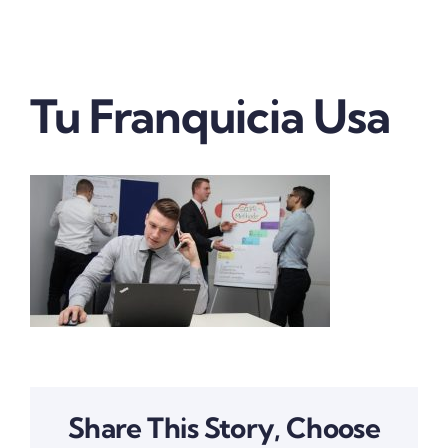
Vender tu franquicia
Real Estate
Tu Franquicia Usa
Marketing
Quienes somos
Contactanos
Share This Story, Choose