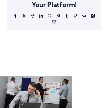
Your Platform!
Facebook
X
Reddit
LinkedIn
WhatsApp
Telegram
Tumblr
Pinterest
Vk
Xing
Email