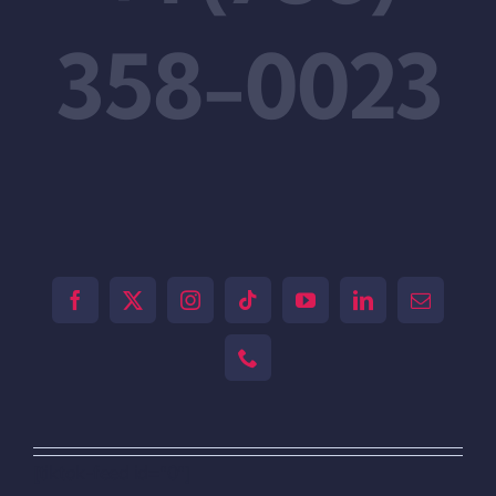
358-0023
[tiktok-feed id="0"]