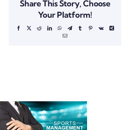
Share This Story, Choose
Your Platform!
Facebook
X
Reddit
LinkedIn
WhatsApp
Telegram
Tumblr
Pinterest
Vk
Xing
Email