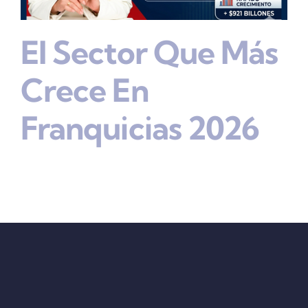
El Sector Que Más
Crece En
Franquicias 2026