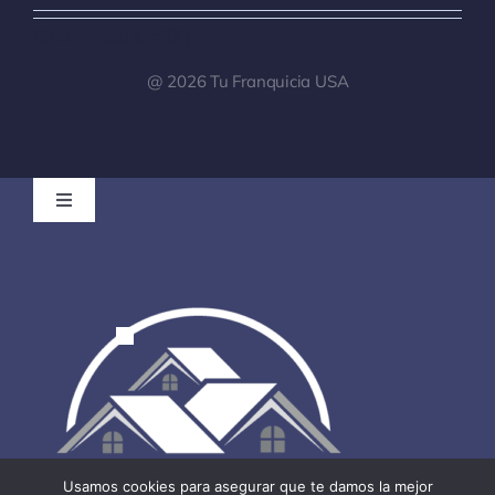
[tiktok-feed id="0"]
@ 2026 Tu Franquicia USA
Toggle
Navigation
Tu Franquicia Venezuela
Registro de clientes para Brokers
Noticias
Podcast
Usamos cookies para asegurar que te damos la mejor