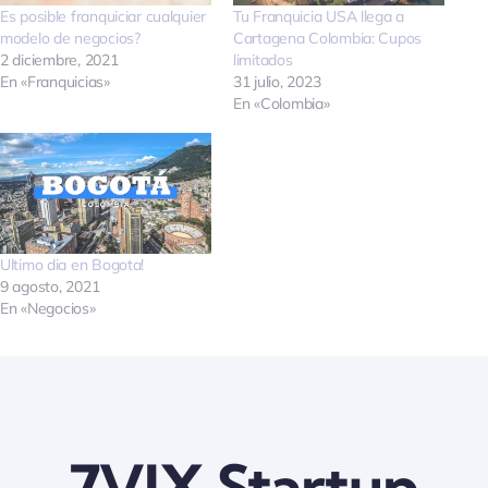
Es posible franquiciar cualquier
Tu Franquicia USA llega a
Quienes somos
modelo de negocios?
Cartagena Colombia: Cupos
2 diciembre, 2021
limitados
En «Franquicias»
31 julio, 2023
En «Colombia»
Contactanos
Ultimo dia en Bogota!
9 agosto, 2021
En «Negocios»
7VIX Startup