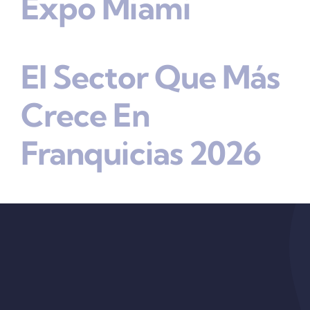
Expo Miami
El Sector Que Más
Crece En
Franquicias 2026