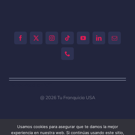
[tiktok-feed id="0"]
@ 2026 Tu Franquicia USA
Usamos cookies para asegurar que te damos la mejor
Toggle
experiencia en nuestra web. Si continúas usando este sitio,