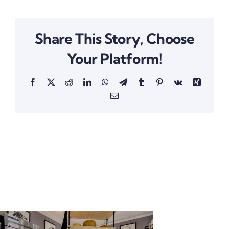
Share This Story, Choose
Your Platform!
Facebook
X
Reddit
LinkedIn
WhatsApp
Telegram
Tumblr
Pinterest
Vk
Xing
Email