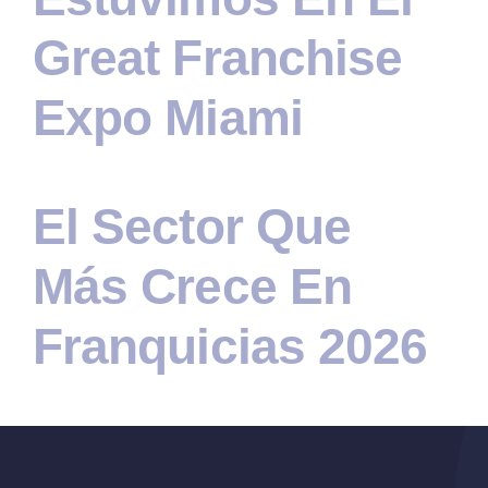
Great Franchise
Expo Miami
El Sector Que
Más Crece En
Franquicias 2026