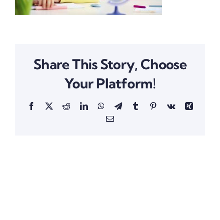
Share This Story, Choose
Your Platform!
Facebook
X
Reddit
LinkedIn
WhatsApp
Telegram
Tumblr
Pinterest
Vk
Xing
Email