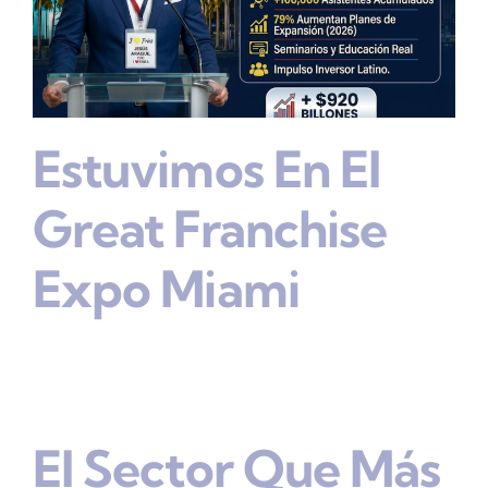
Estuvimos En El
Great Franchise
Expo Miami
El Sector Que Más