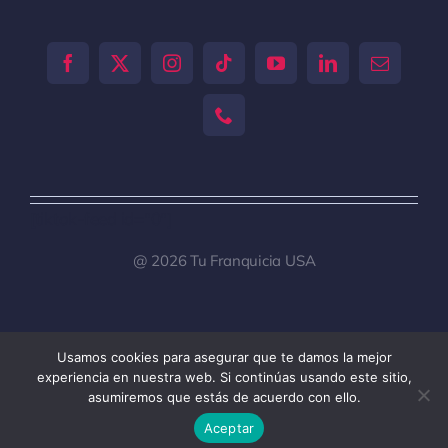
[tiktok-feed id="0"]
@ 2026 Tu Franquicia USA
Usamos cookies para asegurar que te damos la mejor
Toggle
experiencia en nuestra web. Si continúas usando este sitio,
Navigation
asumiremos que estás de acuerdo con ello.
Tu Franquicia Venezuela
Aceptar