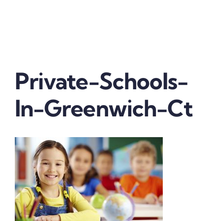
Vender tu franquicia
Real Estate
Private-Schools-
Marketing
In-Greenwich-Ct
Quienes somos
Contactanos