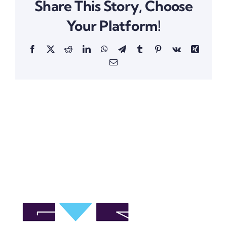
Share This Story, Choose
Your Platform!
Facebook
X
Reddit
LinkedIn
WhatsApp
Telegram
Tumblr
Pinterest
Vk
Xing
Email