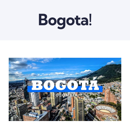
Bogota!
View
Larger
Image