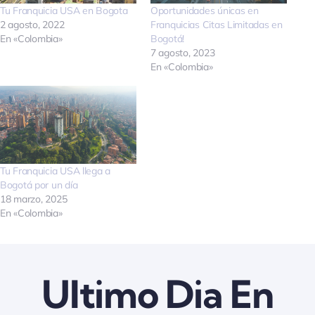
Tu Franquicia USA en Bogota
Oportunidades únicas en
Quienes somos
2 agosto, 2022
Franquicias Citas Limitadas en
En «Colombia»
Bogotá!
7 agosto, 2023
En «Colombia»
Contactanos
Tu Franquicia USA llega a
Bogotá por un día
18 marzo, 2025
En «Colombia»
Ultimo Dia En